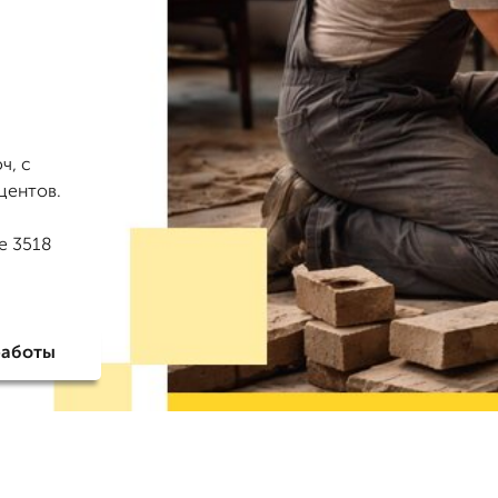
ч, с
оцентов.
е 3518
работы