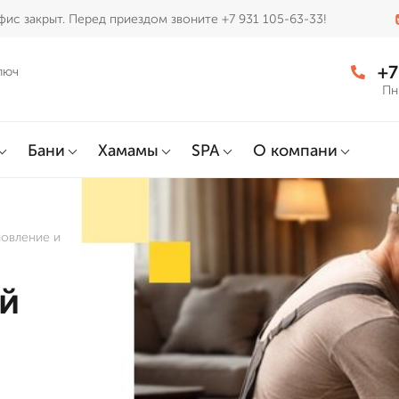
ис закрыт. Перед приездом звоните +7 931 105-63-33!
+7
люч
Пн
Бани
Хамамы
SPA
О компани
овление и
й