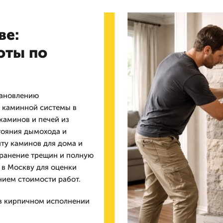
ве:
оты по
тановлению
а каминной системы в
каминов и печей из
тояния дымохода и
нту каминов для дома и
транение трещин и полную
 в Москву для оценки
нием стоимости работ.
в кирпичном исполнении