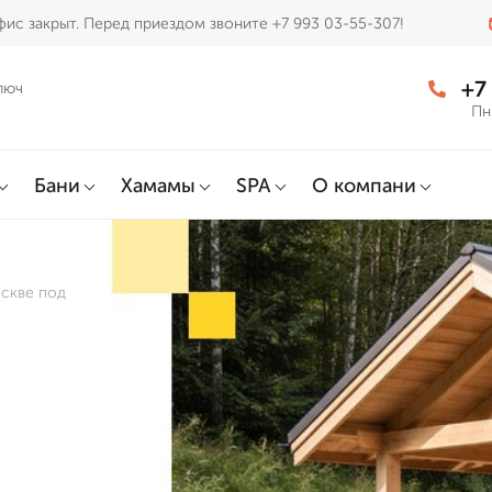
ис закрыт. Перед приездом звоните +7 993 03-55-307!
+7
люч
Пн
Бани
Хамамы
SPA
О компани
оскве под