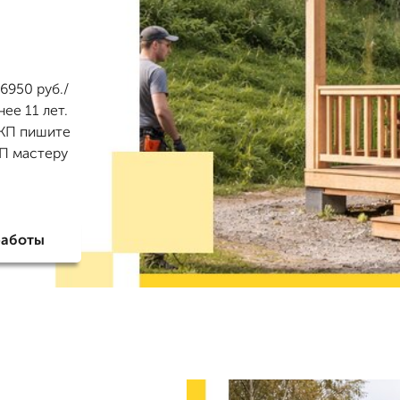
6950 руб./
ее 11 лет.
 КП пишите
КП мастеру
работы