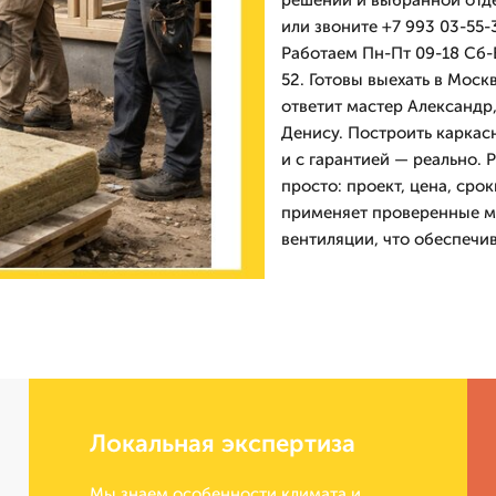
решений и выбранной отде
или звоните +7 993 03-55
Работаем Пн-Пт 09-18 Сб-
52. Готовы выехать в Мос
ответит мастер Александр
Денису. Построить каркас
и с гарантией — реально. 
просто: проект, цена, ср
применяет проверенные ма
вентиляции, что обеспечив
Локальная экспертиза
Мы знаем особенности климата и