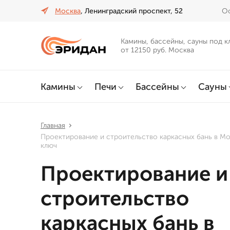
Москва
, Ленинградский проспект, 52
Оф
Камины, бассейны, сауны под к
от 12150 руб. Москва
Камины
Печи
Бассейны
Сауны
Главная
Проектирование и строительство каркасных бань в М
ключ
Проектирование и
строительство
каркасных бань в