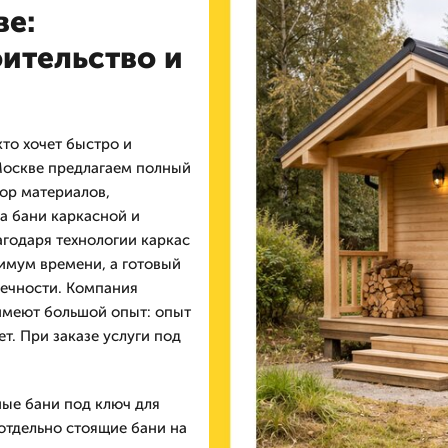
ве:
ительство и
то хочет быстро и
 Москве предлагаем полный
бор материалов,
ка бани каркасной и
агодаря технологии каркас
имум времени, а готовый
вечности. Компания
имеют большой опыт: опыт
т. При заказе услуги под
ые бани под ключ для
 отдельно стоящие бани на