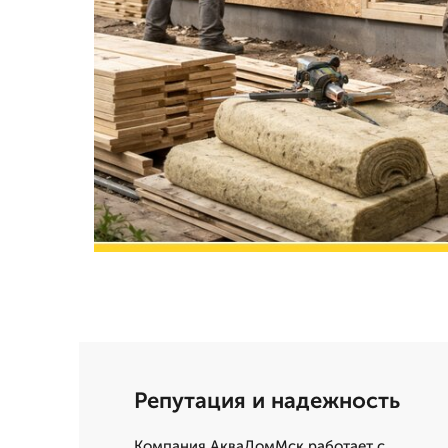
Репутация и надежность
Компания АкваДомМск работает с