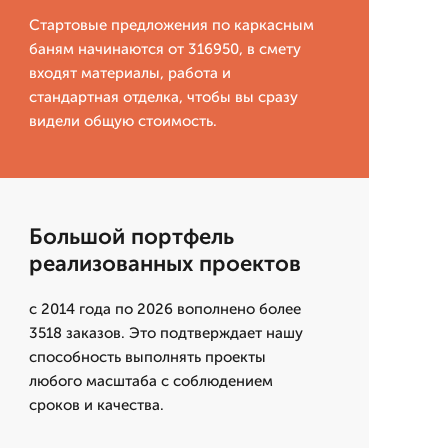
Стартовые предложения по каркасным
баням начинаются от 316950, в смету
входят материалы, работа и
стандартная отделка, чтобы вы сразу
видели общую стоимость.
Большой портфель
реализованных проектов
с 2014 года по 2026 вополнено более
3518 заказов. Это подтверждает нашу
способность выполнять проекты
любого масштаба с соблюдением
сроков и качества.