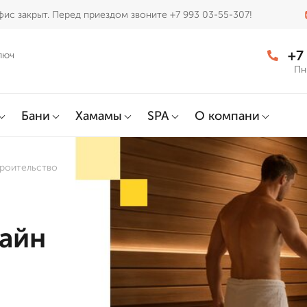
ис закрыт. Перед приездом звоните +7 993 03-55-307!
+7
люч
Пн
Бани
Хамамы
SPA
О компани
троительство
зайн