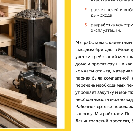
участка или комнат
расчет печей и вы
дымохода;
разработка констру
эксплуатации.
Мы работаем с клиентами 
выездом бригады в Москву
учетом требований местны
доме и проект сауны в кв
комнаты отдыха, материал
парная была компактной, 
перечень необходимых пече
упрощает закупку и монта
необходимости можно зад
Рабочие чертежи передаем
запросу. Мы работаем Пн-П
Ленинградский проспект, 5