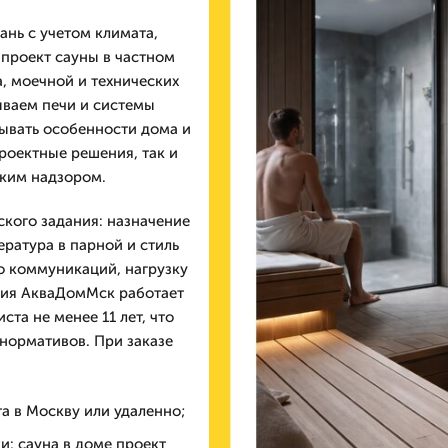
ань с учетом климата,
 проект сауны в частном
, моечной и технических
ываем печи и системы
ывать особенности дома и
роектные решения, так и
ским надзором.
ского задания: назначение
ратура в парной и стиль
о коммуникаций, нагрузку
ния АкваДомМск работает
ста не менее 11 лет, что
 нормативов. При заказе
а в Москву или удаленно;
: сауна в доме проект