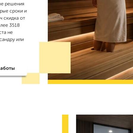
ые решения
трые сроки и
ч скидка от
олее 3518
ста не
сандру или
работы