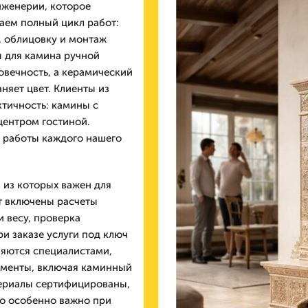
нженерии, которое
аем полный цикл работ:
, облицовку и монтаж
ы для камина ручной
овечность, а керамический
няет цвет. Клиенты из
ктичность: камины с
центром гостиной.
т работы каждого нашего
 из которых важен для
т включены расчеты
 весу, проверка
и заказе услуги под ключ
няются специалистами,
ементы, включая каминный
териалы сертифицированы,
то особенно важно при