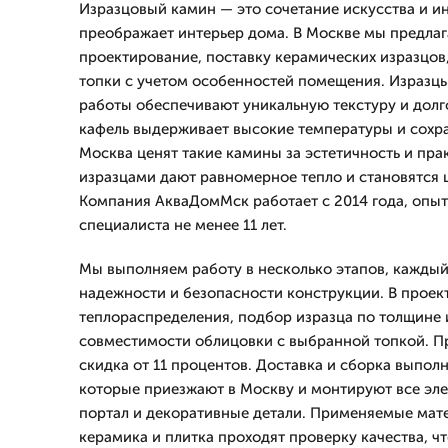
Изразцовый камин — это сочетание искусства и и
преображает интерьер дома. В Москве мы предлаг
проектирование, поставку керамических изразцов
топки с учетом особенностей помещения. Изразц
работы обеспечивают уникальную текстуру и долг
кафель выдерживает высокие температуры и сохра
Москва ценят такие камины за эстетичность и пра
изразцами дают равномерное тепло и становятся 
Компания АкваДомМск работает с 2014 года, опы
специалиста не менее 11 лет.
Мы выполняем работу в несколько этапов, каждый
надежности и безопасности конструкции. В проек
теплораспределения, подбор изразца по толщине и
совместимости облицовки с выбранной топкой. Пр
скидка от 11 процентов. Доставка и сборка выпол
которые приезжают в Москву и монтируют все эл
портал и декоративные детали. Применяемые ма
керамика и плитка проходят проверку качества, ч