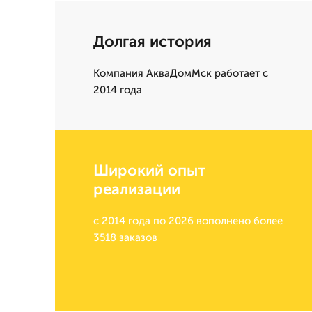
Долгая история
Компания АкваДомМск работает с
2014 года
Широкий опыт
реализации
с 2014 года по 2026 вополнено более
3518 заказов