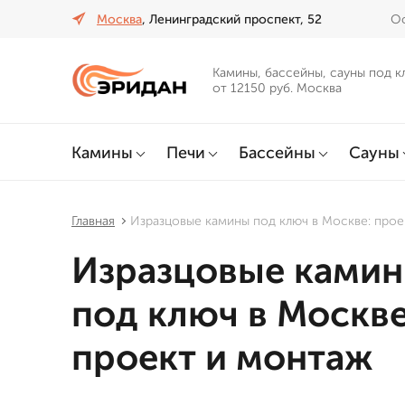
Москва
, Ленинградский проспект, 52
Оф
Камины, бассейны, сауны под к
от 12150 руб. Москва
Камины
Печи
Бассейны
Сауны
Главная
Изразцовые камины под ключ в Москве: прое
Изразцовые ками
под ключ в Москве
проект и монтаж