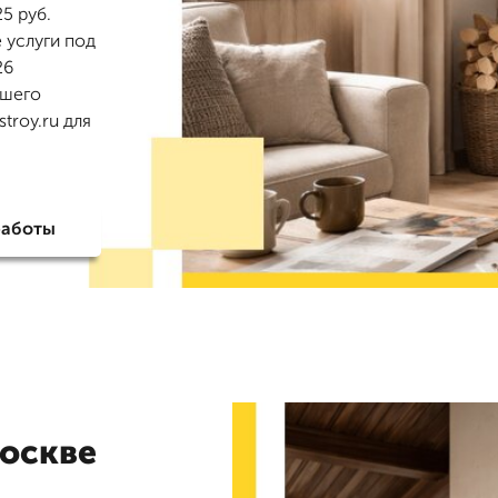
5 руб.
 услуги под
26
ашего
troy.ru для
работы
оскве