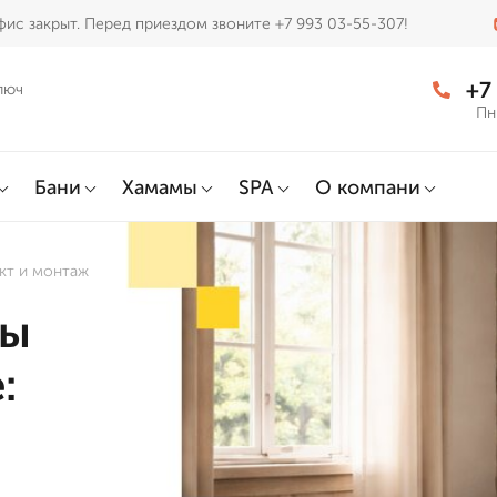
ис закрыт. Перед приездом звоните +7 993 03-55-307!
+7
люч
Пн
Бани
Хамамы
SPA
О компани
кт и монтаж
ны
: